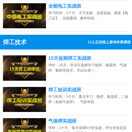
全能电工实战班
学习时间：1个月。天天实操，全程实战。颁发【电
工证】，全国通用。教学特色…
焊工技术
13人正在线上咨询本类课程
13807313137
点击免费咨询电话：
15天短期焊工实战班
学时：15天。学员可选择学习电焊、氩弧焊、气保
焊、氧割等技术。可以任选一…
焊工短训实战班
学习时间：1个月。重点学习：电焊，氩弧焊，二保
焊（俗称气保焊），气割等技…
气保焊实战班
学时：1个月。每天保障6小时实操，学生毕业后安