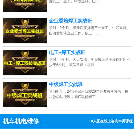
置到三一重工、中联重科、山…
企业委培焊工实战班
学时：2个月。毕业后安排进三一重工、中联重科、
山河智能等企业工作。按三一…
电工+焊工实战班
学时：4个月。天天实操，学员每天动手操作时间不
少于6小时。教学目标：培养…
中级焊工实战班
学习时间：2个月(采用我校20年经典教学方法：模
块教学法授课，彻底破解焊工…
机车机电维修
10人正在线上咨询本类课程