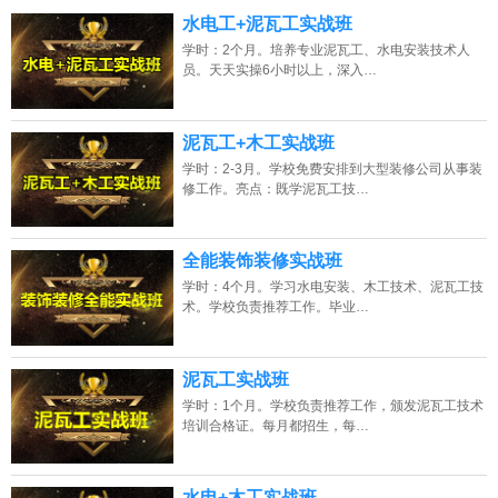
13807313137
点击免费咨询电话：
水电工+泥瓦工实战班
学时：2个月。培养专业泥瓦工、水电安装技术人
员。天天实操6小时以上，深入…
泥瓦工+木工实战班
学时：2-3月。学校免费安排到大型装修公司从事装
修工作。亮点：既学泥瓦工技…
全能装饰装修实战班
学时：4个月。学习水电安装、木工技术、泥瓦工技
术。学校负责推荐工作。毕业…
泥瓦工实战班
学时：1个月。学校负责推荐工作，颁发泥瓦工技术
培训合格证。每月都招生，每…
水电+木工实战班