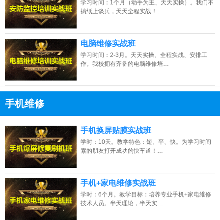
学习时间：1个月（动手为主、天天实操）。我们不
搞纸上谈兵，天天全程实战！…
电脑维修实战班
学习时间：2-3月。天天实操、全程实战、安排工
作。我校拥有齐备的电脑维修培…
手机维修
13807313137
点击免费咨询电话：
手机换屏贴膜实战班
学时：10天。教学特色：短、平、快。为学习时间
紧的朋友打开成功的快车道！…
手机+家电维修实战班
学时：6个月。教学目标：培养专业手机+家电维修
技术人员。半天理论，半天实…