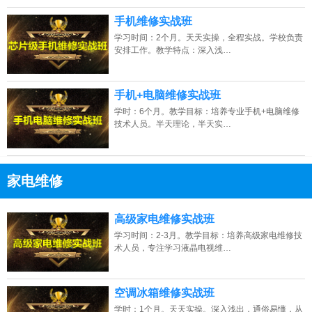
手机维修实战班
学习时间：2个月。天天实操，全程实战。学校负责
安排工作。教学特点：深入浅…
手机+电脑维修实战班
学时：6个月。教学目标：培养专业手机+电脑维修
技术人员。半天理论，半天实…
家电维修
13807313137
点击免费咨询电话：
高级家电维修实战班
学习时间：2-3月。教学目标：培养高级家电维修技
术人员，专注学习液晶电视维…
空调冰箱维修实战班
学时：1个月。天天实操。深入浅出，通俗易懂，从