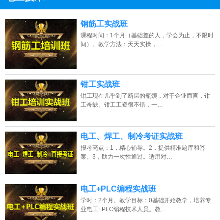
13807313137
点击免费咨询电话：
钢筋工实战班
课程时间：1个月（基础差的人，学会为止，不限时
间）。教学方法：天天实操，…
钳工实战班
钳工现在几乎到了断层的瓶颈，对于企业而言，钳
工奇缺。钳工工资很不错，一…
电工、焊工、制冷考证实战班
报考亮点：1，精心辅导。2，提供精准题库和答
案。3，助力一次性通过。适用对…
电工+PLC编程实战班
学时：2个月。教学目标：0基础开始教学，培养专
业电工+PLC编程技术人员。教…