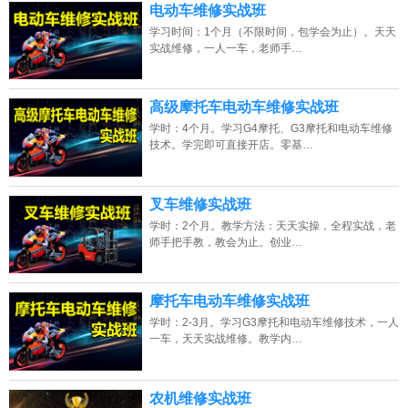
13807313137
点击免费咨询电话：
电动车维修实战班
学习时间：1个月（不限时间，包学会为止）。天天
实战维修，一人一车，老师手…
高级摩托车电动车维修实战班
学时：4个月。学习G4摩托、G3摩托和电动车维修
技术。学完即可直接开店。零基…
叉车维修实战班
学时：2个月。教学方法：天天实操，全程实战，老
师手把手教，教会为止。创业…
摩托车电动车维修实战班
学时：2-3月。学习G3摩托和电动车维修技术，一人
一车，天天实战维修。教学内…
农机维修实战班