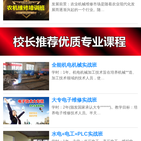
发展前景：农业机械维修市场是随着农业现代化发
展而逐渐兴起的一个行业。随…
13807313137
点击免费咨询电话：
全能机电机械实战班
学时：1年。机电机械加工技术旨在培养机械**造、
加工技术领域的技术人员，使…
大专电子维修实战班
学时：2年(颁发国家承认大专******)。教学目标：培
养电子维修技术人员。半天…
水电+电工+PLC实战班