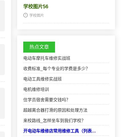
始，手把手教，，使学生成为真正意义上的、全
学校图片56
能的手机维修技术人才和手机维修店老板。学习
时间…
学校图片
热点文章
电动车摩托车维修实战班
收费标准_每个专业的学费是多少？
电动工具维修实战班
电机维修培训
住学员宿舍需要交钱吗？
超越离合器打滑的原因和处理方法
来校路线_怎样坐车到我们学校？
开电动车维修店常用维修工具（列表…