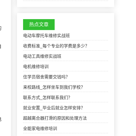
多朋友問我一些關於沈香的基礎知識，香藏家為
了普及沈陷文化，特意整理了一些沈香的基礎知
識，分為上下…
热点文章
的
电动车摩托车维修实战班
收费标准_每个专业的学费是多少？
自
电动工具维修实战班
电机维修培训
住学员宿舍需要交钱吗？
来校路线_怎样坐车到我们学校？
联系方式_怎样联系我们？
就业安置_毕业后就业怎样安排？
超越离合器打滑的原因和处理方法
电
全能家电维修培训