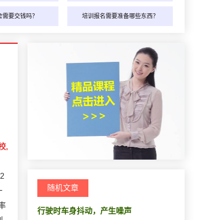
舍需要交钱吗？
培训报名需要准备哪些东西？
校,
2
随机文章
一
率
行驶时车身抖动，产生噪声