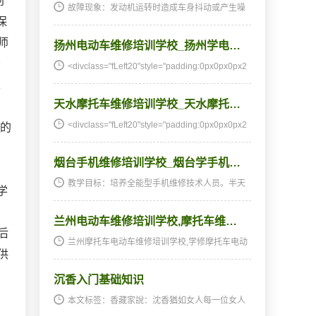
创
故障现象：发动机运转时造成车身抖动或产生噪
保
声，这种噪声与曲轴轴承噪声极相似，但引起车
架抖动。原因分析：车架抖动可在转向把上感觉
师
扬州电动车维修培训学校_扬州学电…
到，有时高速状态十分强烈。主要是由于发动机
与车架连接螺…
会
<divclass="fLeft20"style="padding:0px0px0px2
0px;margin
之
天水摩托车维修培训学校_天水摩托…
<divclass="fLeft20"style="padding:0px0px0px2
上的
0px;margin
烟台手机维修培训学校_烟台学手机…
教学目标：培养全能型手机维修技术人员。半天
学
理论，半天实践，深入浅出，通俗易懂，从零开
始，手把手教，教会为止，使学生成为真正意义
兰州电动车维修培训学校,摩托车维…
上的、全能的手机维修技术人才和手机维修店老
后
板。学习时间…
兰州摩托车电动车维修培训学校,学修摩托车电动
供
车,摩托车电动车培训,摩托车电动车维修培训,摩
托车电动车维修学校,摩托车电动车技校★★★湖
沉香入门基础知识
南阳光电子技术学校电动车维修、摩托车维修培
训全国招生…
本文标签：香藏家說：沈香猶如女人每一位女人
都有自己的韻味你要愛她就必須先了解她最近很