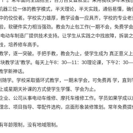
一个”。常年面向全国招生，百分百安置就业。采用我校多年来独
＋机器三位一体的教学模式，半天理论，半天实践，通俗易懂，确
中的佼佼者。学校实力雄厚，教学设备一应具齐，学校的专业老
验，软硬件实力相当强劲。教会为止包工作(一期不会，免费学
、电动车制造厂提供技术支持。让学生从实践之中找故障，拆装
技，培养修车高手。
教学，逐一突破。手把手教，教会为止，使学生成为 真正意义
教学法”教学。每天上午8：30—11：30理论课，下午2：30—
术教学新神话。
到随学。学校采取循环式教学，一期未学会，可免费再 学，直到
上或星期天补课的方式使学生学懂、学会为止。
企业、公司从事电动车维修、摩托车维修工作。学员如果学成以
理念、项目指导、零配件选构，店面形象装修策划。常年免费提
有年龄限制，没有地域限制。