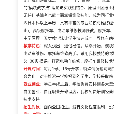
高。我们的目标是：“培训一个、合格一个、就业
的“模块教学法”,理论与实践相结合、原理＋图纸
无任何基础者也能全面掌握维修技能、成为同行业
均具本科以上学历，具有丰富的专业知识与维修经
止)。高级摩托车、电动车维修技师任教。摩托车
中学原理。五步教学法让学生快速成才。教修车绝
教学特色：
深入浅出，通俗易懂，从零开始，模块
电动车维修、摩托车维修高手。采用我校独特的“模块
5：30实 操课。打造电动车维修、摩托车维修技
开课时间：
每月1号、16号开学，特殊情况也可随
会为止。对于推迟来学校报到的学生，学校采取晚
就业创业：
学员学成之后，学校免费安排到各大型
自主创业、自谋职业开修理店，我校免费培训经营
技术支持。
招生对象：
面向全国招生。没有文化程度限制，没