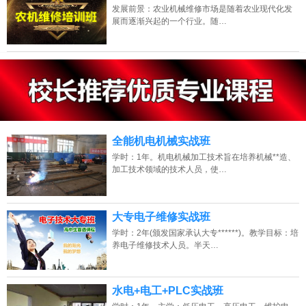
发展前景：农业机械维修市场是随着农业现代化发
展而逐渐兴起的一个行业。随…
13807313137
点击免费咨询电话：
全能机电机械实战班
学时：1年。机电机械加工技术旨在培养机械**造、
加工技术领域的技术人员，使…
大专电子维修实战班
学时：2年(颁发国家承认大专******)。教学目标：培
养电子维修技术人员。半天…
水电+电工+PLC实战班