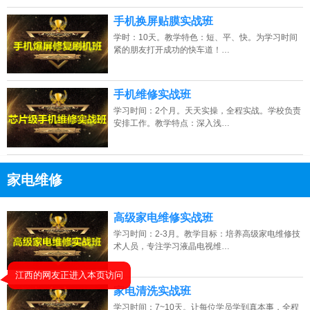
手机换屏贴膜实战班
学时：10天。教学特色：短、平、快。为学习时间
紧的朋友打开成功的快车道！…
手机维修实战班
学习时间：2个月。天天实操，全程实战。学校负责
安排工作。教学特点：深入浅…
家电维修
13807313137
点击免费咨询电话：
高级家电维修实战班
学习时间：2-3月。教学目标：培养高级家电维修技
术人员，专注学习液晶电视维…
家电清洗实战班
学习时间：7~10天。让每位学员学到真本事，全程