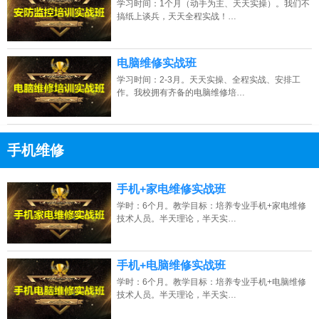
学习时间：1个月（动手为主、天天实操）。我们不
搞纸上谈兵，天天全程实战！…
2026年8月8号_江苏南京田同学（136****2637）报名学习电脑维修培训班
电脑维修实战班
学习时间：2-3月。天天实操、全程实战、安排工
作。我校拥有齐备的电脑维修培…
手机维修
13807313137
点击免费咨询电话：
手机+家电维修实战班
学时：6个月。教学目标：培养专业手机+家电维修
技术人员。半天理论，半天实…
手机+电脑维修实战班
学时：6个月。教学目标：培养专业手机+电脑维修
技术人员。半天理论，半天实…