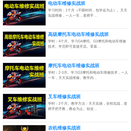
13807313137
点击免费咨询电话：
电动车维修实战班
学习时间：1个月（不限时间，包学会为止）。天天
实战维修，一人一车，老师手…
高级摩托车电动车维修实战班
学时：4个月。学习G4摩托、G3摩托和电动车维修
技术。学完即可直接开店。零基…
摩托车电动车维修实战班
学时：2-3月。学习G3摩托和电动车维修技术，一人
一车，天天实战维修。教学内…
叉车维修实战班
学时：2个月。教学方法：天天实操，全程实战，老
师手把手教，教会为止。创业…
农机维修实战班