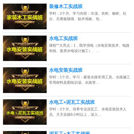
13807313137
点击免费咨询电话：
装修木工实战班
学时：2个月。学习内容：吊顶、衣柜、橱柜、灶
台、石膏板隔墙、贴木地板、包…
水电工实战班
课程**大亮点：1，既学强电（水电安装技术、电路
布线、套房水电设计施工）、…
水电安装实战班
学时：1个月。学习：家装水路常用工具。水路施工
常用材料及图纸识读。水路管…
江西的网友正进入本页访问
水电工+泥瓦工实战班
学时：2个月。培养专业泥瓦工、水电安装技术人
员。天天实操6小时以上，深入…
泥瓦工+木工实战班