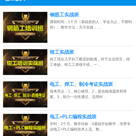
13807313137
点击免费咨询电话：
钢筋工实战班
课程时间：1个月（基础差的人，学会为止，不限时
间）。教学方法：天天实操，…
钳工实战班
钳工现在几乎到了断层的瓶颈，对于企业而言，钳
工奇缺。钳工工资很不错，一…
电工、焊工、制冷考证实战班
报考亮点：1，精心辅导。2，提供精准题库和答
案。3，助力一次性通过。适用对…
电工+PLC编程实战班
学时：2个月。教学目标：0基础开始教学，培养专
业电工+PLC编程技术人员。教…