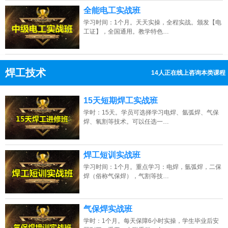
全能电工实战班
学习时间：1个月。天天实操，全程实战。颁发【电
工证】，全国通用。教学特色…
焊工技术
14人正在线上咨询本类课程
13807313137
点击免费咨询电话：
15天短期焊工实战班
学时：15天。学员可选择学习电焊、氩弧焊、气保
焊、氧割等技术。可以任选一…
焊工短训实战班
学习时间：1个月。重点学习：电焊，氩弧焊，二保
焊（俗称气保焊），气割等技…
气保焊实战班
学时：1个月。每天保障6小时实操，学生毕业后安