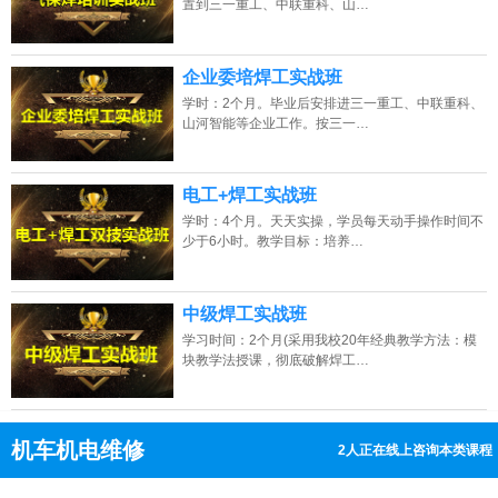
置到三一重工、中联重科、山…
企业委培焊工实战班
学时：2个月。毕业后安排进三一重工、中联重科、
山河智能等企业工作。按三一…
电工+焊工实战班
学时：4个月。天天实操，学员每天动手操作时间不
少于6小时。教学目标：培养…
中级焊工实战班
学习时间：2个月(采用我校20年经典教学方法：模
块教学法授课，彻底破解焊工…
机车机电维修
2人正在线上咨询本类课程