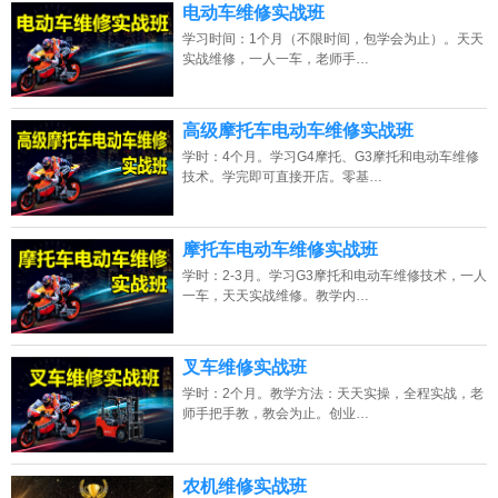
13807313137
点击免费咨询电话：
电动车维修实战班
学习时间：1个月（不限时间，包学会为止）。天天
实战维修，一人一车，老师手…
高级摩托车电动车维修实战班
学时：4个月。学习G4摩托、G3摩托和电动车维修
技术。学完即可直接开店。零基…
摩托车电动车维修实战班
学时：2-3月。学习G3摩托和电动车维修技术，一人
一车，天天实战维修。教学内…
叉车维修实战班
学时：2个月。教学方法：天天实操，全程实战，老
师手把手教，教会为止。创业…
农机维修实战班