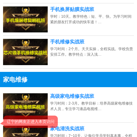
手机换屏贴膜实战班
学时：10天。教学特色：短、平、快。为学习时间
紧的朋友打开成功的快车道！…
手机维修实战班
学习时间：2个月。天天实操，全程实战。学校负责
安排工作。教学特点：深入浅…
家电维修
13807313137
点击免费咨询电话：
高级家电维修实战班
学习时间：2-3月。教学目标：培养高级家电维修技
术人员，专注学习液晶电视维…
辽宁的网友正进入本页访问
家电清洗实战班
学习时间：7~10天。让每位学员学到真本事，全程