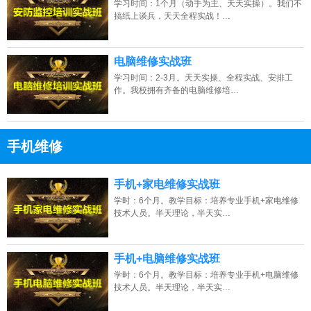
学习时间：1个月（动手为主、天天实操）。我们不
搞纸上谈兵，天天全程实战！…
2026年8月8号_海南海口代同学（134****5671）报名学习电脑维修培训班
电脑维修实战班
学习时间：2-3月。天天实操、全程实战、安排工
作。我校拥有齐备的电脑维修培…
手机维修
13807313137
点击免费咨询电话：
手机+家电维修实战班
学时：6个月。教学目标：培养专业手机+家电维修
技术人员。半天理论，半天实…
手机+电脑维修实战班
学时：6个月。教学目标：培养专业手机+电脑维修
技术人员。半天理论，半天实…