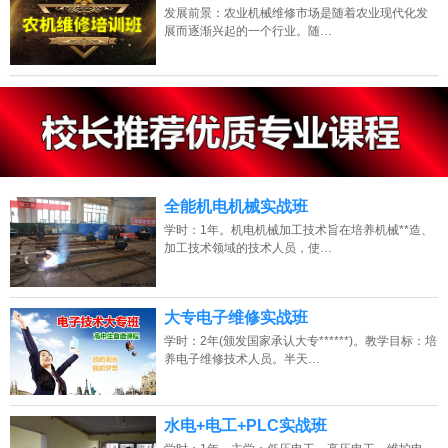
发展前景：农业机械维修市场是随着农业现代化发
展而逐渐兴起的一个行业。随…
13807313137
点击免费咨询电话：
全能机电机械实战班
学时：1年。机电机械加工技术旨在培养机械**造、
加工技术领域的技术人员，使…
大专电子维修实战班
学时：2年(颁发国家承认大专******)。教学目标：培
养电子维修技术人员。半天…
水电+电工+PLC实战班