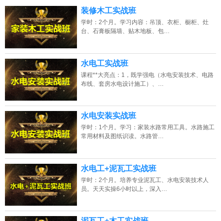
13807313137
点击免费咨询电话：
装修木工实战班
学时：2个月。学习内容：吊顶、衣柜、橱柜、灶
台、石膏板隔墙、贴木地板、包…
水电工实战班
课程**大亮点：1，既学强电（水电安装技术、电路
布线、套房水电设计施工）、…
水电安装实战班
学时：1个月。学习：家装水路常用工具。水路施工
常用材料及图纸识读。水路管…
水电工+泥瓦工实战班
学时：2个月。培养专业泥瓦工、水电安装技术人
员。天天实操6小时以上，深入…
泥瓦工+木工实战班