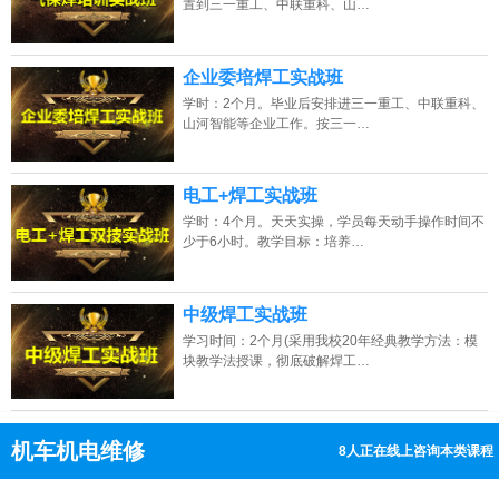
置到三一重工、中联重科、山…
企业委培焊工实战班
学时：2个月。毕业后安排进三一重工、中联重科、
山河智能等企业工作。按三一…
电工+焊工实战班
学时：4个月。天天实操，学员每天动手操作时间不
少于6小时。教学目标：培养…
中级焊工实战班
学习时间：2个月(采用我校20年经典教学方法：模
块教学法授课，彻底破解焊工…
机车机电维修
8人正在线上咨询本类课程