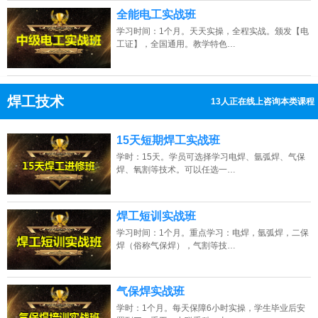
全能电工实战班
学习时间：1个月。天天实操，全程实战。颁发【电
工证】，全国通用。教学特色…
焊工技术
13人正在线上咨询本类课程
13807313137
点击免费咨询电话：
15天短期焊工实战班
学时：15天。学员可选择学习电焊、氩弧焊、气保
焊、氧割等技术。可以任选一…
焊工短训实战班
学习时间：1个月。重点学习：电焊，氩弧焊，二保
焊（俗称气保焊），气割等技…
气保焊实战班
学时：1个月。每天保障6小时实操，学生毕业后安