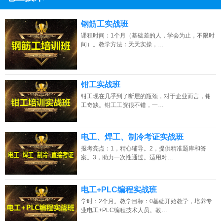
13807313137
点击免费咨询电话：
钢筋工实战班
课程时间：1个月（基础差的人，学会为止，不限时
间）。教学方法：天天实操，…
钳工实战班
钳工现在几乎到了断层的瓶颈，对于企业而言，钳
工奇缺。钳工工资很不错，一…
电工、焊工、制冷考证实战班
报考亮点：1，精心辅导。2，提供精准题库和答
案。3，助力一次性通过。适用对…
电工+PLC编程实战班
学时：2个月。教学目标：0基础开始教学，培养专
业电工+PLC编程技术人员。教…